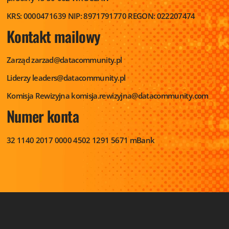
KRS: 0000471639
NIP: 8971791770
REGON: 022207474
Kontakt mailowy
Zarząd
zarzad@datacommunity.pl
Liderzy
leaders@datacommunity.pl
Komisja Rewizyjna
komisja.rewizyjna@datacommunity.com
Numer konta
32 1140 2017 0000 4502 1291 5671
mBank