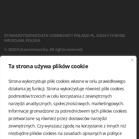
STOWARZYSZENIE
DATA COMMUNITY POLAND
PL. SOLNY 15
50-062
WROCŁAW, POLSKA
© 2026 Datacommunity. All rights reserved.
STRONA GŁÓWNA
Ta strona używa plików cookie
AKTUALNOŚCI
O NAS
Strona wykorzystuje pliki cookies własne w celu prawidłowego
STATUT
REGULAMIN
działania jej funkcji. Strona wykorzystuje również pliki cookies
ZARZĄD I KOMISJA REWIZYJNA
podmiotów trzecich w celu korzystania z zewnętrznych
GRUPY LOKALNE
narzędzi analitycznych, społecznościowych, marketingowych.
KALENDARIUM
Informacje gromadzone za pośrednictwem tych plików cookies
KONTAKT
przetwarzane są również przez dostawców narzędzi
POLITYKA PRYWATNOŚCI
zewnętrznych. Czy wyrażasz zgodę na korzystanie z innych niż
niezbędne plików cookies na zasadach opisanych w
polityce