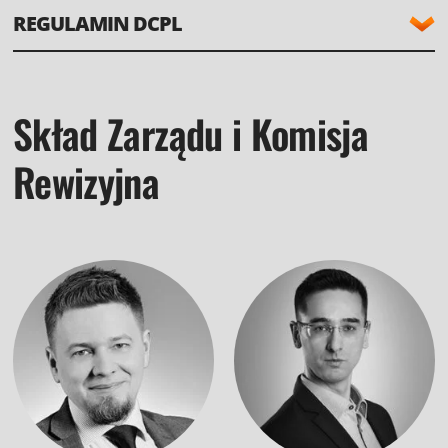
REGULAMIN DCPL
Statucie DCPL
wzywać do popełnienia przestępstwa
Skład Zarządu i Komisja
propagować przemocy czy wzywać do nienawiści rasowej,
wyznaniowej lub etnicznej
Rewizyjna
umieszczać treści obscenicznych i obraźliwych
naruszać prawa własności intelektualnej osób / organizacji
trzecich
zachęcać do zakupu lub korzystania z nielegalnego
tutaj
oprogramowania lub nielegalnie pozyskanych danych
naruszać innych postanowień etykiety sieciowej i dobrych
obyczajów.