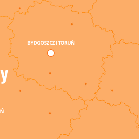
BYDGOSZCZ I TORUŃ
y
AŃ