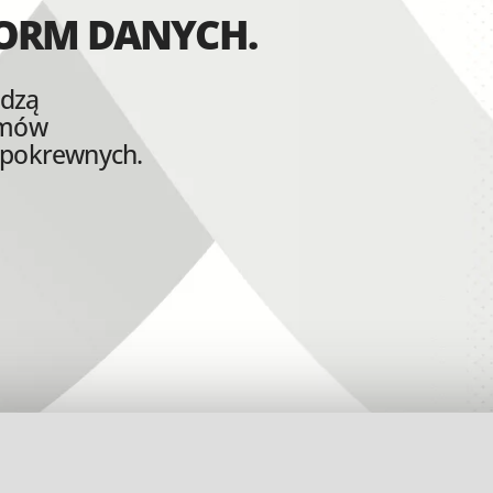
ORM DANYCH.
edzą
emów
 pokrewnych.