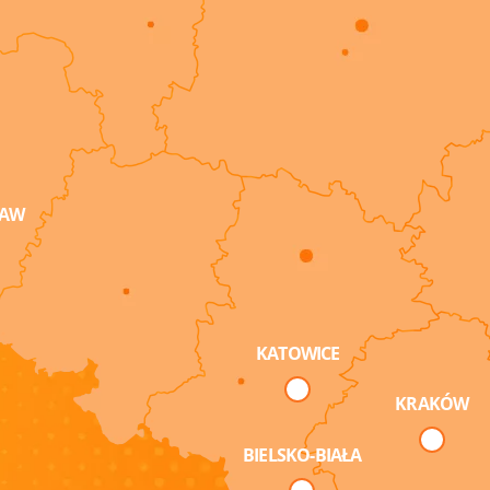
AW
KATOWICE
KRAKÓW
BIELSKO-BIAŁA