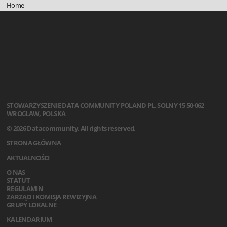
Home
STOWARZYSZENIE
DATA COMMUNITY POLAND
PL. SOLNY 15
50-062
WROCŁAW, POLSKA
© 2026 Datacommunity. All rights reserved.
STRONA GŁÓWNA
AKTUALNOŚCI
O NAS
STATUT
REGULAMIN
ZARZĄD I KOMISJA REWIZYJNA
GRUPY LOKALNE
KALENDARIUM