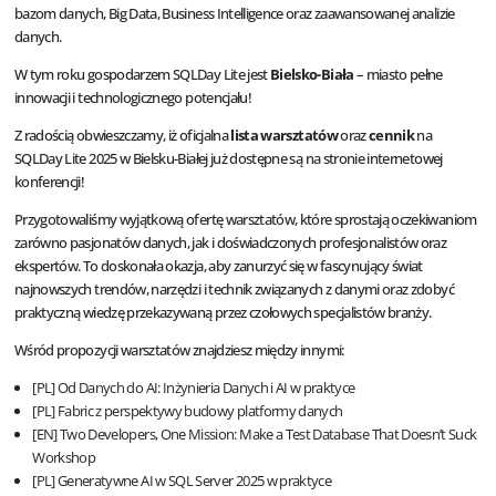
bazom danych, Big Data, Business Intelligence oraz zaawansowanej analizie
danych.
W tym roku gospodarzem SQLDay Lite jest
Bielsko-Biała
– miasto pełne
innowacji i technologicznego potencjału!
Z radością obwieszczamy, iż oficjalna
lista warsztatów
oraz
cennik
na
SQLDay Lite 2025 w Bielsku-Białej już dostępne są na stronie internetowej
konferencji!
Przygotowaliśmy wyjątkową ofertę warsztatów, które sprostają oczekiwaniom
zarówno pasjonatów danych, jak i doświadczonych profesjonalistów oraz
ekspertów. To doskonała okazja, aby zanurzyć się w fascynujący świat
najnowszych trendów, narzędzi i technik związanych z danymi oraz zdobyć
praktyczną wiedzę przekazywaną przez czołowych specjalistów branży.
Wśród propozycji warsztatów znajdziesz między innymi:
[PL] Od Danych do AI: Inżynieria Danych i AI w praktyce
[PL] Fabric z perspektywy budowy platformy danych
[EN] Two Developers, One Mission: Make a Test Database That Doesn’t Suck
Workshop
[PL] Generatywne AI w SQL Server 2025 w praktyce