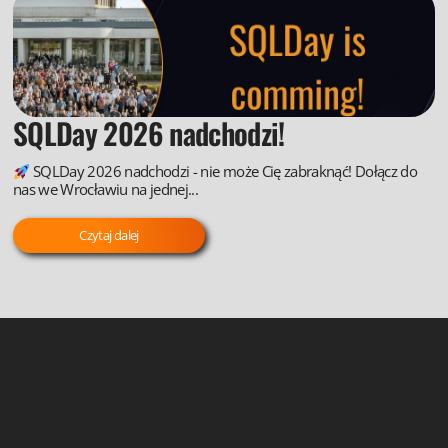
SQLDay 2026 nadchodzi!
SQLDay 2026 nadchodzi - nie może Cię zabraknąć! Dołącz do
nas we Wrocławiu na jednej...
Czytaj dalej