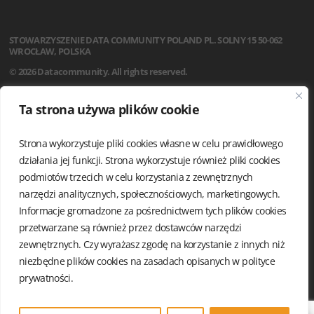
STOWARZYSZENIE
DATA COMMUNITY POLAND
PL. SOLNY 15
50-062
WROCŁAW, POLSKA
© 2026 Datacommunity. All rights reserved.
STRONA GŁÓWNA
Ta strona używa plików cookie
AKTUALNOŚCI
O NAS
Strona wykorzystuje pliki cookies własne w celu prawidłowego
STATUT
REGULAMIN
działania jej funkcji. Strona wykorzystuje również pliki cookies
ZARZĄD I KOMISJA REWIZYJNA
podmiotów trzecich w celu korzystania z zewnętrznych
GRUPY LOKALNE
narzędzi analitycznych, społecznościowych, marketingowych.
KALENDARIUM
Informacje gromadzone za pośrednictwem tych plików cookies
KONTAKT
przetwarzane są również przez dostawców narzędzi
POLITYKA PRYWATNOŚCI
zewnętrznych. Czy wyrażasz zgodę na korzystanie z innych niż
niezbędne plików cookies na zasadach opisanych w
polityce
prywatności.