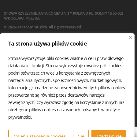
STOWARZYSZENIE
DATA COMMUNITY POLAND
PL. SOLNY 15
50-062
WROCŁAW, POLSKA
© 2026 Datacommunity. All rights reserved.
STRONA GŁÓWNA
Ta strona używa plików cookie
AKTUALNOŚCI
O NAS
Strona wykorzystuje pliki cookies własne w celu prawidłowego
STATUT
REGULAMIN
działania jej funkcji. Strona wykorzystuje również pliki cookies
ZARZĄD I KOMISJA REWIZYJNA
podmiotów trzecich w celu korzystania z zewnętrznych
GRUPY LOKALNE
narzędzi analitycznych, społecznościowych, marketingowych.
KALENDARIUM
Informacje gromadzone za pośrednictwem tych plików cookies
KONTAKT
przetwarzane są również przez dostawców narzędzi
POLITYKA PRYWATNOŚCI
zewnętrznych. Czy wyrażasz zgodę na korzystanie z innych niż
niezbędne plików cookies na zasadach opisanych w
polityce
prywatności.
Zmień ustawienia cookies
Nie
Zgadzam się