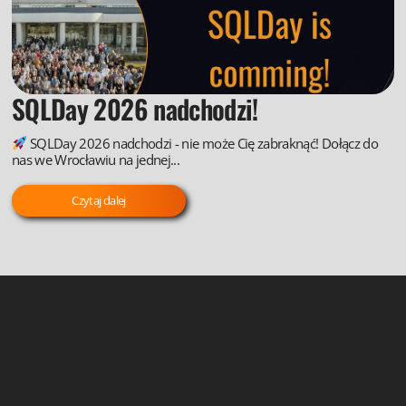
SQLDay 2026 nadchodzi!
SQLDay 2026 nadchodzi - nie może Cię zabraknąć! Dołącz do
nas we Wrocławiu na jednej...
Czytaj dalej