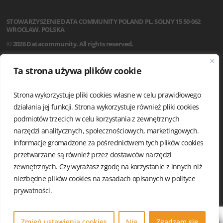
STOWARZYSZENIE
DATA COMMUNITY POLAND
PL. SOLNY 15
50-062
WROCŁAW, POLSKA
© 2026 Datacommunity. All rights reserved.
STRONA GŁÓWNA
Ta strona używa plików cookie
AKTUALNOŚCI
O NAS
Strona wykorzystuje pliki cookies własne w celu prawidłowego
STATUT
REGULAMIN
działania jej funkcji. Strona wykorzystuje również pliki cookies
ZARZĄD I KOMISJA REWIZYJNA
podmiotów trzecich w celu korzystania z zewnętrznych
GRUPY LOKALNE
narzędzi analitycznych, społecznościowych, marketingowych.
KALENDARIUM
Informacje gromadzone za pośrednictwem tych plików cookies
KONTAKT
przetwarzane są również przez dostawców narzędzi
POLITYKA PRYWATNOŚCI
zewnętrznych. Czy wyrażasz zgodę na korzystanie z innych niż
niezbędne plików cookies na zasadach opisanych w
polityce
prywatności.
Zmień ustawienia cookies
Nie
Zgadzam się