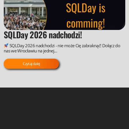
SQLDay 2026 nadchodzi!
SQLDay 2026 nadchodzi - nie może Cię zabraknąć! Dołącz do
nas we Wrocławiu na jednej...
Czytaj dalej