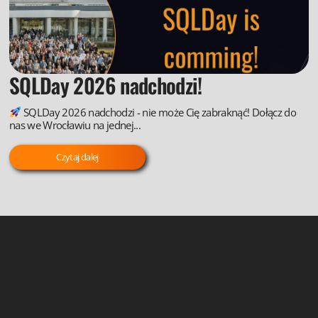
SQLDay 2026 nadchodzi!
SQLDay 2026 nadchodzi - nie może Cię zabraknąć! Dołącz do
nas we Wrocławiu na jednej...
Czytaj dalej