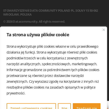
STOWARZYSZENIE
DATA COMMUNITY POLAND
PL. SOLNY 15
50-062
WROCŁAW, POLSKA
© 2026 Datacommunity. All rights reserved.
STRONA GŁÓWNA
Ta strona używa plików cookie
AKTUALNOŚCI
O NAS
Strona wykorzystuje pliki cookies własne w celu prawidłowego
STATUT
REGULAMIN
działania jej funkcji. Strona wykorzystuje również pliki cookies
ZARZĄD I KOMISJA REWIZYJNA
podmiotów trzecich w celu korzystania z zewnętrznych
GRUPY LOKALNE
narzędzi analitycznych, społecznościowych, marketingowych.
KALENDARIUM
Informacje gromadzone za pośrednictwem tych plików cookies
KONTAKT
przetwarzane są również przez dostawców narzędzi
POLITYKA PRYWATNOŚCI
zewnętrznych. Czy wyrażasz zgodę na korzystanie z innych niż
niezbędne plików cookies na zasadach opisanych w
polityce
prywatności.
Zmień ustawienia cookies
Nie
Zgadzam się