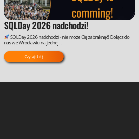
SQLDay 2026 nadchodzi!
SQLDay 2026 nadchodzi - nie może Cię zabraknąć! Dołącz do
nas we Wrocławiu na jednej...
Czytaj dalej