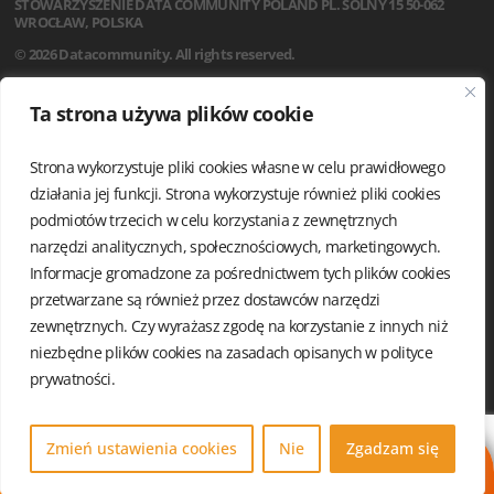
STOWARZYSZENIE
DATA COMMUNITY POLAND
PL. SOLNY 15
50-062
WROCŁAW, POLSKA
© 2026 Datacommunity. All rights reserved.
STRONA GŁÓWNA
Ta strona używa plików cookie
AKTUALNOŚCI
O NAS
Strona wykorzystuje pliki cookies własne w celu prawidłowego
STATUT
REGULAMIN
działania jej funkcji. Strona wykorzystuje również pliki cookies
ZARZĄD I KOMISJA REWIZYJNA
podmiotów trzecich w celu korzystania z zewnętrznych
GRUPY LOKALNE
narzędzi analitycznych, społecznościowych, marketingowych.
KALENDARIUM
Informacje gromadzone za pośrednictwem tych plików cookies
KONTAKT
przetwarzane są również przez dostawców narzędzi
POLITYKA PRYWATNOŚCI
zewnętrznych. Czy wyrażasz zgodę na korzystanie z innych niż
niezbędne plików cookies na zasadach opisanych w
polityce
prywatności.
Zmień ustawienia cookies
Nie
Zgadzam się