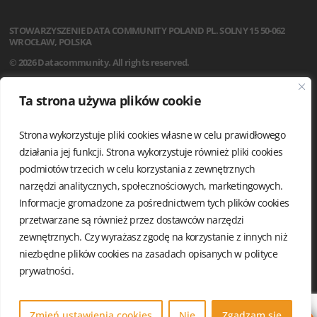
STOWARZYSZENIE
DATA COMMUNITY POLAND
PL. SOLNY 15
50-062
WROCŁAW, POLSKA
© 2026 Datacommunity. All rights reserved.
STRONA GŁÓWNA
Ta strona używa plików cookie
AKTUALNOŚCI
O NAS
Strona wykorzystuje pliki cookies własne w celu prawidłowego
STATUT
REGULAMIN
działania jej funkcji. Strona wykorzystuje również pliki cookies
ZARZĄD I KOMISJA REWIZYJNA
podmiotów trzecich w celu korzystania z zewnętrznych
GRUPY LOKALNE
narzędzi analitycznych, społecznościowych, marketingowych.
KALENDARIUM
Informacje gromadzone za pośrednictwem tych plików cookies
KONTAKT
przetwarzane są również przez dostawców narzędzi
POLITYKA PRYWATNOŚCI
zewnętrznych. Czy wyrażasz zgodę na korzystanie z innych niż
niezbędne plików cookies na zasadach opisanych w
polityce
prywatności.
Zmień ustawienia cookies
Nie
Zgadzam się