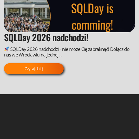
SQLDay 2026 nadchodzi!
SQLDay 2026 nadchodzi - nie może Cię zabraknąć! Dołącz do
nas we Wrocławiu na jednej...
Czytaj dalej