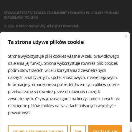
STOWARZYSZENIE
DATA COMMUNITY POLAND
PL. SOLNY 15
50-062
WROCŁAW, POLSKA
© 2026 Datacommunity. All rights reserved.
STRONA GŁÓWNA
Ta strona używa plików cookie
AKTUALNOŚCI
O NAS
Strona wykorzystuje pliki cookies własne w celu prawidłowego
STATUT
REGULAMIN
działania jej funkcji. Strona wykorzystuje również pliki cookies
ZARZĄD I KOMISJA REWIZYJNA
podmiotów trzecich w celu korzystania z zewnętrznych
GRUPY LOKALNE
narzędzi analitycznych, społecznościowych, marketingowych.
KALENDARIUM
Informacje gromadzone za pośrednictwem tych plików cookies
KONTAKT
przetwarzane są również przez dostawców narzędzi
POLITYKA PRYWATNOŚCI
zewnętrznych. Czy wyrażasz zgodę na korzystanie z innych niż
niezbędne plików cookies na zasadach opisanych w
polityce
prywatności.
Zmień ustawienia cookies
Nie
Zgadzam się