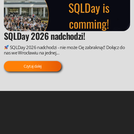
SQLDay 2026 nadchodzi!
SQLDay 2026 nadchodzi - nie może Cię zabraknąć! Dołącz do
nas we Wrocławiu na jednej...
Czytaj dalej