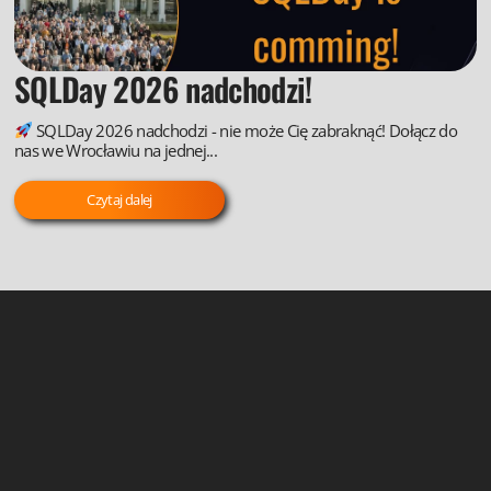
SQLDay 2026 nadchodzi!
SQLDay 2026 nadchodzi - nie może Cię zabraknąć! Dołącz do
nas we Wrocławiu na jednej...
Czytaj dalej