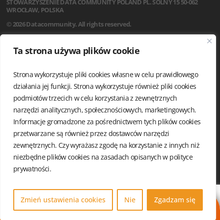
STOWARZYSZENIE
DATA COMMUNITY POLAND
PL. SOLNY 15
50-062
WROCŁAW, POLSKA
© 2026 Datacommunity. All rights reserved.
STRONA GŁÓWNA
Ta strona używa plików cookie
AKTUALNOŚCI
O NAS
Strona wykorzystuje pliki cookies własne w celu prawidłowego
STATUT
REGULAMIN
działania jej funkcji. Strona wykorzystuje również pliki cookies
ZARZĄD I KOMISJA REWIZYJNA
podmiotów trzecich w celu korzystania z zewnętrznych
GRUPY LOKALNE
narzędzi analitycznych, społecznościowych, marketingowych.
KALENDARIUM
Informacje gromadzone za pośrednictwem tych plików cookies
KONTAKT
przetwarzane są również przez dostawców narzędzi
POLITYKA PRYWATNOŚCI
zewnętrznych. Czy wyrażasz zgodę na korzystanie z innych niż
niezbędne plików cookies na zasadach opisanych w
polityce
prywatności.
Zmień ustawienia cookies
Nie
Zgadzam się