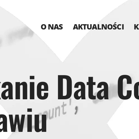
O NAS
AKTUALNOŚCI
K
kanie Data 
awiu