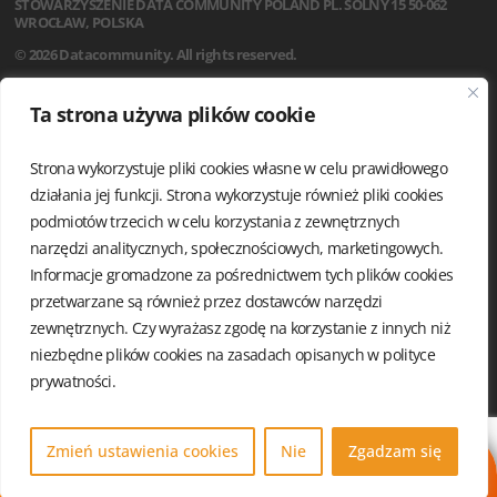
STOWARZYSZENIE
DATA COMMUNITY POLAND
PL. SOLNY 15
50-062
WROCŁAW, POLSKA
© 2026 Datacommunity. All rights reserved.
STRONA GŁÓWNA
Ta strona używa plików cookie
AKTUALNOŚCI
O NAS
Strona wykorzystuje pliki cookies własne w celu prawidłowego
STATUT
REGULAMIN
działania jej funkcji. Strona wykorzystuje również pliki cookies
ZARZĄD I KOMISJA REWIZYJNA
podmiotów trzecich w celu korzystania z zewnętrznych
GRUPY LOKALNE
narzędzi analitycznych, społecznościowych, marketingowych.
KALENDARIUM
Informacje gromadzone za pośrednictwem tych plików cookies
KONTAKT
przetwarzane są również przez dostawców narzędzi
POLITYKA PRYWATNOŚCI
zewnętrznych. Czy wyrażasz zgodę na korzystanie z innych niż
niezbędne plików cookies na zasadach opisanych w
polityce
prywatności.
Zmień ustawienia cookies
Nie
Zgadzam się