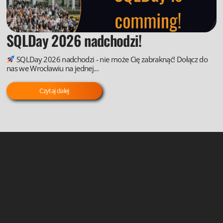
SQLDay 2026 nadchodzi!
SQLDay 2026 nadchodzi - nie może Cię zabraknąć! Dołącz do
nas we Wrocławiu na jednej...
Czytaj dalej