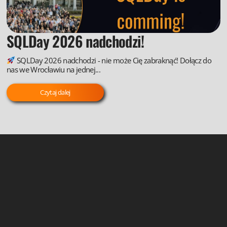
SQLDay 2026 nadchodzi!
SQLDay 2026 nadchodzi - nie może Cię zabraknąć! Dołącz do
nas we Wrocławiu na jednej...
Czytaj dalej