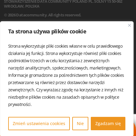
STOWARZYSZENIE
DATA COMMUNITY POLAND
PL. SOLNY 15
50-062
WROCŁAW, POLSKA
© 2026 Datacommunity. All rights reserved.
STRONA GŁÓWNA
Ta strona używa plików cookie
AKTUALNOŚCI
O NAS
Strona wykorzystuje pliki cookies własne w celu prawidłowego
STATUT
REGULAMIN
działania jej funkcji. Strona wykorzystuje również pliki cookies
ZARZĄD I KOMISJA REWIZYJNA
podmiotów trzecich w celu korzystania z zewnętrznych
GRUPY LOKALNE
narzędzi analitycznych, społecznościowych, marketingowych.
KALENDARIUM
Informacje gromadzone za pośrednictwem tych plików cookies
KONTAKT
przetwarzane są również przez dostawców narzędzi
POLITYKA PRYWATNOŚCI
zewnętrznych. Czy wyrażasz zgodę na korzystanie z innych niż
niezbędne plików cookies na zasadach opisanych w
polityce
prywatności.
Zmień ustawienia cookies
Nie
Zgadzam się