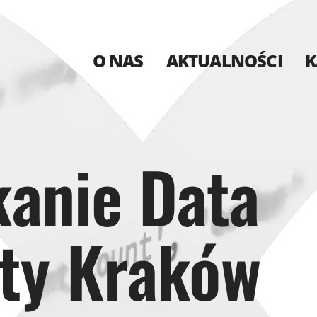
O NAS
AKTUALNOŚCI
K
kanie Data
ty Kraków