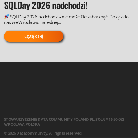
SQLDay 2026 nadchodzi!
SQLDay 2026 nadchodzi - nie może Cię zabraknąć! Dołącz do
nas we Wrocławiu na jednej...
Czytaj dalej
STOWARZYSZENIE
DATA COMMUNITY POLAND
PL. SOLNY 15
50-062
WROCŁAW, POLSKA
© 2026 Datacommunity. All rights reserved.