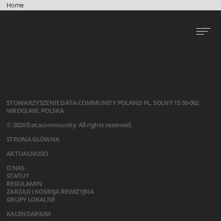
Home
STOWARZYSZENIE
DATA COMMUNITY POLAND
PL. SOLNY 15
50-062
WROCŁAW, POLSKA
© 2026 Datacommunity. All rights reserved.
STRONA GŁÓWNA
AKTUALNOŚCI
O NAS
STATUT
REGULAMIN
ZARZĄD I KOMISJA REWIZYJNA
GRUPY LOKALNE
KALENDARIUM