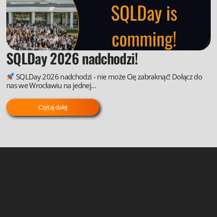
SQLDay 2026 nadchodzi!
SQLDay 2026 nadchodzi - nie może Cię zabraknąć! Dołącz do
nas we Wrocławiu na jednej...
Czytaj dalej