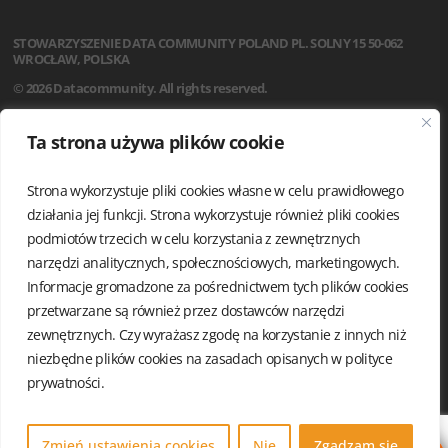
STOWARZYSZENIE
DATA COMMUNITY POLAND
PL. SOLNY 15
50-062
WROCŁAW, POLSKA
© 2026 Datacommunity. All rights reserved.
STRONA GŁÓWNA
Ta strona używa plików cookie
AKTUALNOŚCI
O NAS
Strona wykorzystuje pliki cookies własne w celu prawidłowego
STATUT
REGULAMIN
działania jej funkcji. Strona wykorzystuje również pliki cookies
ZARZĄD I KOMISJA REWIZYJNA
podmiotów trzecich w celu korzystania z zewnętrznych
GRUPY LOKALNE
narzędzi analitycznych, społecznościowych, marketingowych.
KALENDARIUM
Informacje gromadzone za pośrednictwem tych plików cookies
KONTAKT
przetwarzane są również przez dostawców narzędzi
POLITYKA PRYWATNOŚCI
zewnętrznych. Czy wyrażasz zgodę na korzystanie z innych niż
niezbędne plików cookies na zasadach opisanych w
polityce
prywatności.
Zmień ustawienia cookies
Nie
Zgadzam się