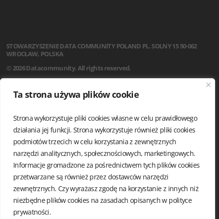
STOWARZYSZENIE
DATA COMMUNITY POLAND
PL. SOLNY 15
50-062
WROCŁAW, POLSKA
© 2026 Datacommunity. All rights reserved.
STRONA GŁÓWNA
Ta strona używa plików cookie
AKTUALNOŚCI
O NAS
Strona wykorzystuje pliki cookies własne w celu prawidłowego
STATUT
REGULAMIN
działania jej funkcji. Strona wykorzystuje również pliki cookies
ZARZĄD I KOMISJA REWIZYJNA
podmiotów trzecich w celu korzystania z zewnętrznych
GRUPY LOKALNE
narzędzi analitycznych, społecznościowych, marketingowych.
KALENDARIUM
Informacje gromadzone za pośrednictwem tych plików cookies
KONTAKT
przetwarzane są również przez dostawców narzędzi
POLITYKA PRYWATNOŚCI
zewnętrznych. Czy wyrażasz zgodę na korzystanie z innych niż
niezbędne plików cookies na zasadach opisanych w
polityce
prywatności.