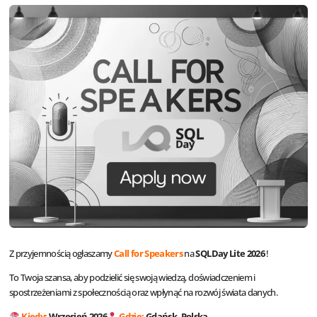
Z przyjemnością ogłaszamy
Call for Speakers
na
SQLDay Lite 2026
!
To Twoja szansa, aby podzielić się swoją wiedzą, doświadczeniem i
spostrzeżeniami z społecznością oraz wpłynąć na rozwój świata danych.
Kiedy:
Wrzesień 2026
Gdzie:
Gdańsk, Polska