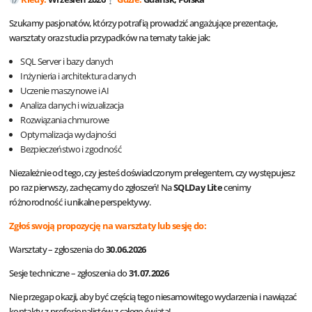
Szukamy pasjonatów, którzy potrafią prowadzić angażujące prezentacje,
warsztaty oraz studia przypadków na tematy takie jak:
SQL Server i bazy danych
Inżynieria i architektura danych
Uczenie maszynowe i AI
Analiza danych i wizualizacja
Rozwiązania chmurowe
Optymalizacja wydajności
Bezpieczeństwo i zgodność
Niezależnie od tego, czy jesteś doświadczonym prelegentem, czy występujesz
po raz pierwszy, zachęcamy do zgłoszeń! Na
SQLDay Lite
cenimy
różnorodność i unikalne perspektywy.
Zgłoś swoją propozycję na warsztaty lub sesję do:
Warsztaty – zgłoszenia do
30.06.2026
Sesje techniczne – zgłoszenia do
31.07.2026
Nie przegap okazji, aby być częścią tego niesamowitego wydarzenia i nawiązać
kontakty z profesjonalistów z całego świata!