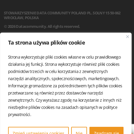
STOWARZYSZENIE
DATA COMMUNITY POLAND
PL. SOLNY 15
50-062
WROCŁAW, POLSKA
© 2026 Datacommunity. All rights reserved.
STRONA GŁÓWNA
Ta strona używa plików cookie
AKTUALNOŚCI
O NAS
Strona wykorzystuje pliki cookies własne w celu prawidłowego
STATUT
REGULAMIN
działania jej funkcji. Strona wykorzystuje również pliki cookies
ZARZĄD I KOMISJA REWIZYJNA
podmiotów trzecich w celu korzystania z zewnętrznych
GRUPY LOKALNE
narzędzi analitycznych, społecznościowych, marketingowych.
KALENDARIUM
Informacje gromadzone za pośrednictwem tych plików cookies
KONTAKT
przetwarzane są również przez dostawców narzędzi
POLITYKA PRYWATNOŚCI
zewnętrznych. Czy wyrażasz zgodę na korzystanie z innych niż
niezbędne plików cookies na zasadach opisanych w
polityce
prywatności.
Zmień ustawienia cookies
Nie
Zgadzam się