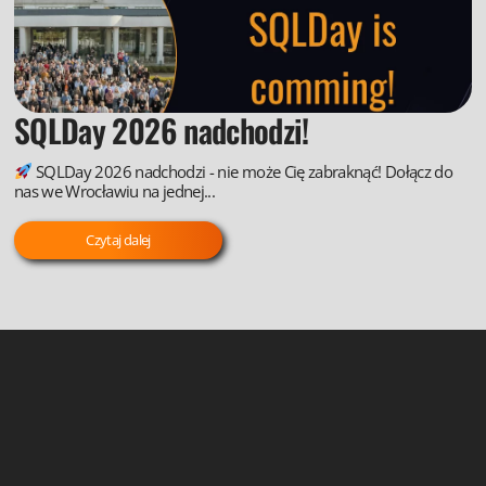
SQLDay 2026 nadchodzi!
SQLDay 2026 nadchodzi - nie może Cię zabraknąć! Dołącz do
nas we Wrocławiu na jednej...
Czytaj dalej