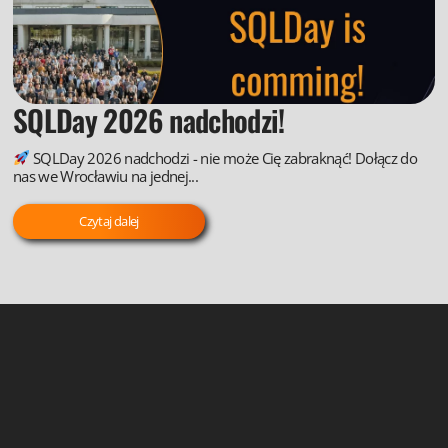
SQLDay 2026 nadchodzi!
SQLDay 2026 nadchodzi - nie może Cię zabraknąć! Dołącz do
nas we Wrocławiu na jednej...
Czytaj dalej