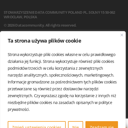
STOWARZYSZENIE
DATA COMMUNITY POLAND
PL. SOLNY 15
50-062
WROCŁAW, POLSKA
© 2026 Datacommunity. All rights reserved.
STRONA GŁÓWNA
Ta strona używa plików cookie
AKTUALNOŚCI
O NAS
Strona wykorzystuje pliki cookies własne w celu prawidłowego
STATUT
REGULAMIN
działania jej funkcji. Strona wykorzystuje również pliki cookies
ZARZĄD I KOMISJA REWIZYJNA
podmiotów trzecich w celu korzystania z zewnętrznych
GRUPY LOKALNE
narzędzi analitycznych, społecznościowych, marketingowych.
KALENDARIUM
Informacje gromadzone za pośrednictwem tych plików cookies
KONTAKT
przetwarzane są również przez dostawców narzędzi
POLITYKA PRYWATNOŚCI
zewnętrznych. Czy wyrażasz zgodę na korzystanie z innych niż
niezbędne plików cookies na zasadach opisanych w
polityce
prywatności.
Zmień ustawienia cookies
Nie
Zgadzam się