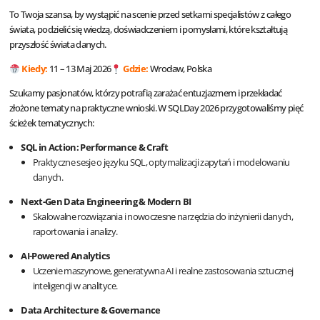
To Twoja szansa, by wystąpić na scenie przed setkami specjalistów z całego
świata, podzielić się wiedzą, doświadczeniem i pomysłami, które kształtują
przyszłość świata danych.
Kiedy:
11 – 13 Maj 2026
Gdzie:
Wrocław, Polska
Szukamy pasjonatów, którzy potrafią zarażać entuzjazmem i przekładać
złożone tematy na praktyczne wnioski. W SQLDay 2026 przygotowaliśmy pięć
ścieżek tematycznych:
SQL in Action: Performance & Craft
Praktyczne sesje o języku SQL, optymalizacji zapytań i modelowaniu
danych.
Next-Gen Data Engineering & Modern BI
Skalowalne rozwiązania i nowoczesne narzędzia do inżynierii danych,
raportowania i analizy.
AI-Powered Analytics
Uczenie maszynowe, generatywna AI i realne zastosowania sztucznej
inteligencji w analityce.
Data Architecture & Governance