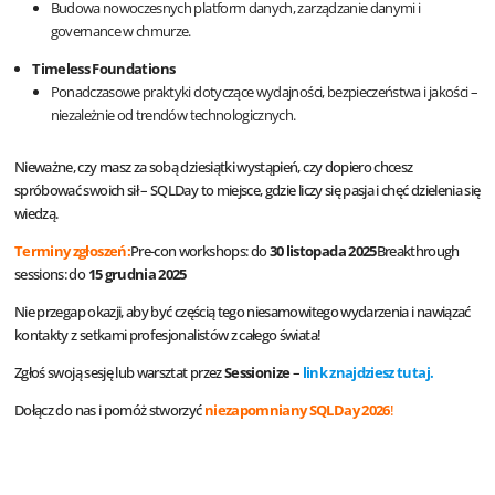
Budowa nowoczesnych platform danych, zarządzanie danymi i
governance w chmurze.
Timeless Foundations
Ponadczasowe praktyki dotyczące wydajności, bezpieczeństwa i jakości –
niezależnie od trendów technologicznych.
Nieważne, czy masz za sobą dziesiątki wystąpień, czy dopiero chcesz
spróbować swoich sił – SQLDay to miejsce, gdzie liczy się pasja i chęć dzielenia się
wiedzą.
Terminy zgłoszeń:
Pre-con workshops: do
30 listopada 2025
Breakthrough
sessions: do
15 grudnia 2025
Nie przegap okazji, aby być częścią tego niesamowitego wydarzenia i nawiązać
kontakty z setkami profesjonalistów z całego świata!
Zgłoś swoją sesję lub warsztat przez
Sessionize
–
link znajdziesz tutaj
.
Dołącz do nas i pomóż stworzyć
niezapomniany SQLDay 20
26
!