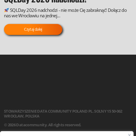
SQLDay 2026 nadchodzi - nie może Cię zabraknąć! Dołącz do
nas we Wrocławiu na jednej...
Czytaj dalej
STOWARZYSZENIE
DATA COMMUNITY POLAND
PL. SOLNY 15
50-062
WROCŁAW, POLSKA
© 2026 Datacommunity. All rights reserved.
STRONA GŁÓWNA