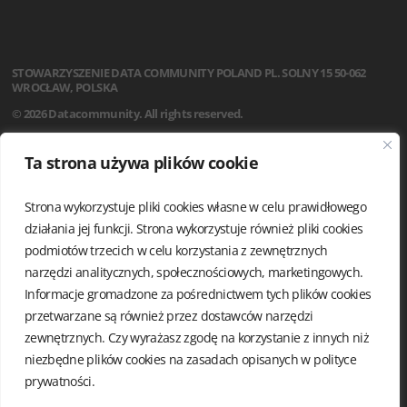
STOWARZYSZENIE
DATA COMMUNITY POLAND
PL. SOLNY 15
50-062
WROCŁAW, POLSKA
© 2026 Datacommunity. All rights reserved.
STRONA GŁÓWNA
Ta strona używa plików cookie
AKTUALNOŚCI
O NAS
Strona wykorzystuje pliki cookies własne w celu prawidłowego
STATUT
REGULAMIN
działania jej funkcji. Strona wykorzystuje również pliki cookies
ZARZĄD I KOMISJA REWIZYJNA
podmiotów trzecich w celu korzystania z zewnętrznych
GRUPY LOKALNE
narzędzi analitycznych, społecznościowych, marketingowych.
KALENDARIUM
Informacje gromadzone za pośrednictwem tych plików cookies
KONTAKT
przetwarzane są również przez dostawców narzędzi
POLITYKA PRYWATNOŚCI
zewnętrznych. Czy wyrażasz zgodę na korzystanie z innych niż
niezbędne plików cookies na zasadach opisanych w
polityce
prywatności.