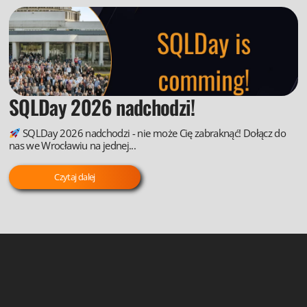
SQLDay 2026 nadchodzi!
SQLDay 2026 nadchodzi - nie może Cię zabraknąć! Dołącz do
nas we Wrocławiu na jednej...
Czytaj dalej