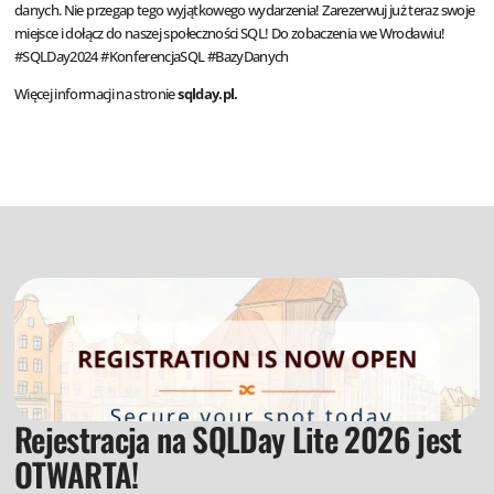
danych. Nie przegap tego wyjątkowego wydarzenia! Zarezerwuj już teraz swoje
miejsce i dołącz do naszej społeczności SQL! Do zobaczenia we Wrocławiu!
#SQLDay2024 #KonferencjaSQL #BazyDanych
Więcej informacji na stronie
sqlday.pl
.
Rejestracja na SQLDay Lite 2026 jest
OTWARTA!