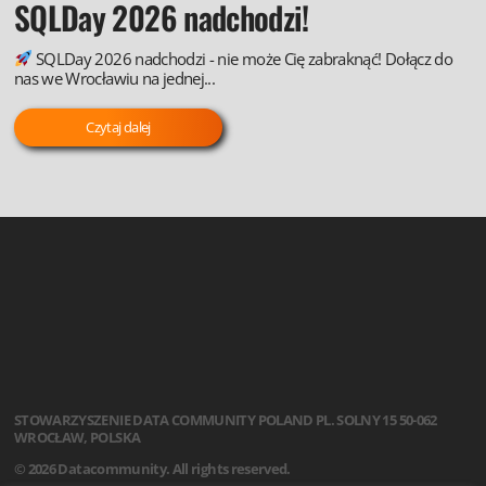
SQLDay 2026 nadchodzi!
SQLDay 2026 nadchodzi - nie może Cię zabraknąć! Dołącz do
nas we Wrocławiu na jednej...
Czytaj dalej
STOWARZYSZENIE
DATA COMMUNITY POLAND
PL. SOLNY 15
50-062
WROCŁAW, POLSKA
© 2026 Datacommunity. All rights reserved.