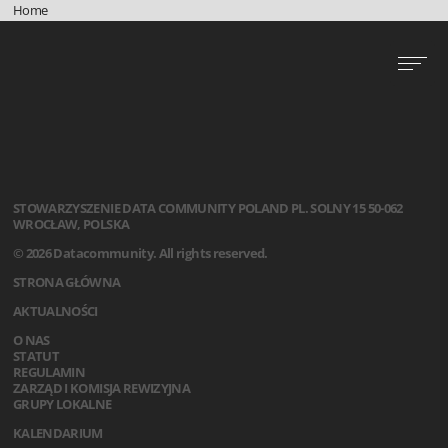
Home
STOWARZYSZENIE
DATA COMMUNITY POLAND
PL. SOLNY 15
50-062
WROCŁAW, POLSKA
© 2026 Datacommunity. All rights reserved.
STRONA GŁÓWNA
AKTUALNOŚCI
O NAS
STATUT
REGULAMIN
ZARZĄD I KOMISJA REWIZYJNA
GRUPY LOKALNE
KALENDARIUM