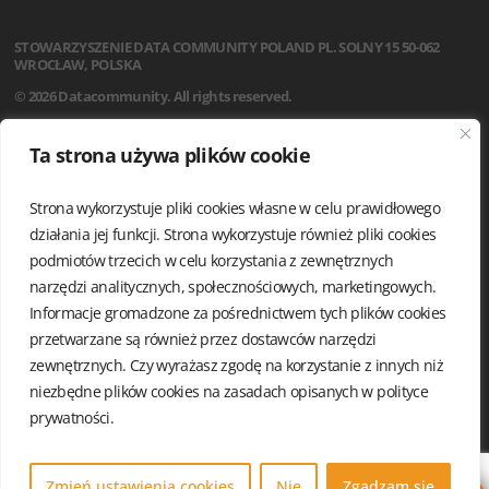
STOWARZYSZENIE
DATA COMMUNITY POLAND
PL. SOLNY 15
50-062
WROCŁAW, POLSKA
© 2026 Datacommunity. All rights reserved.
STRONA GŁÓWNA
Ta strona używa plików cookie
AKTUALNOŚCI
O NAS
Strona wykorzystuje pliki cookies własne w celu prawidłowego
STATUT
REGULAMIN
działania jej funkcji. Strona wykorzystuje również pliki cookies
ZARZĄD I KOMISJA REWIZYJNA
podmiotów trzecich w celu korzystania z zewnętrznych
GRUPY LOKALNE
narzędzi analitycznych, społecznościowych, marketingowych.
KALENDARIUM
Informacje gromadzone za pośrednictwem tych plików cookies
KONTAKT
przetwarzane są również przez dostawców narzędzi
POLITYKA PRYWATNOŚCI
zewnętrznych. Czy wyrażasz zgodę na korzystanie z innych niż
niezbędne plików cookies na zasadach opisanych w
polityce
prywatności.
Zmień ustawienia cookies
Nie
Zgadzam się