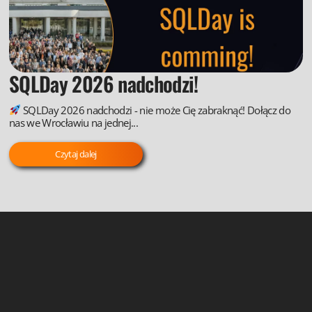
SQLDay 2026 nadchodzi!
SQLDay 2026 nadchodzi - nie może Cię zabraknąć! Dołącz do
nas we Wrocławiu na jednej...
Czytaj dalej