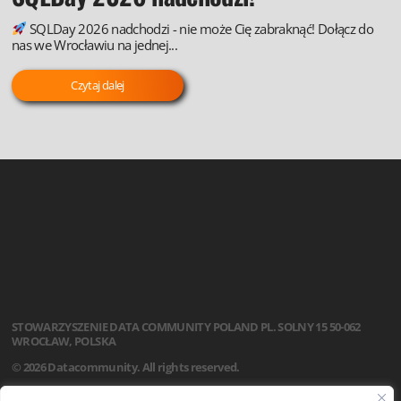
SQLDay 2026 nadchodzi - nie może Cię zabraknąć! Dołącz do
nas we Wrocławiu na jednej...
Czytaj dalej
STOWARZYSZENIE
DATA COMMUNITY POLAND
PL. SOLNY 15
50-062
WROCŁAW, POLSKA
© 2026 Datacommunity. All rights reserved.
STRONA GŁÓWNA