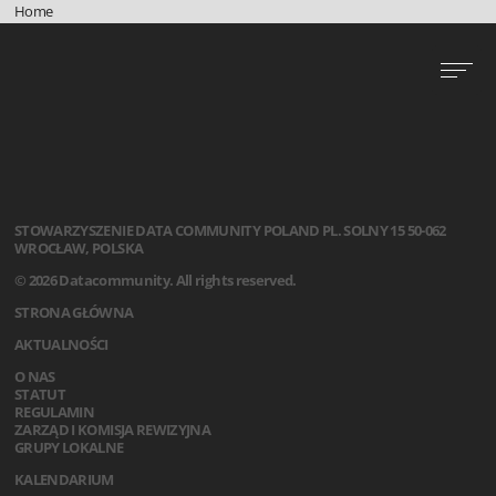
Home
STOWARZYSZENIE
DATA COMMUNITY POLAND
PL. SOLNY 15
50-062
WROCŁAW, POLSKA
© 2026 Datacommunity. All rights reserved.
STRONA GŁÓWNA
AKTUALNOŚCI
O NAS
STATUT
REGULAMIN
ZARZĄD I KOMISJA REWIZYJNA
GRUPY LOKALNE
KALENDARIUM